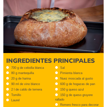
INGREDIENTES PRINCIPALES
700 g de cebolla blanca
Sal
80 g mantequilla
Pimienta blanca
20 g de harina
Nuez moscada al gusto
90 ml de vino blanco
600 g de hogazas de pan
2 l de caldo de ternera
150 g queso azul
Tomillo
150 g de queso gruyere
rallado
Laurel
Romero fresco para decorar