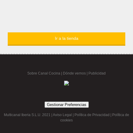
Ir a la tienda
Sobre Canal Cocina
|
Dónde vernos |
Publicidad
Gestionar Preferencias
Multicanal Iberia S.L.U. 2021 |
Aviso Legal
|
Política de Privacidad
|
Política de
cookies