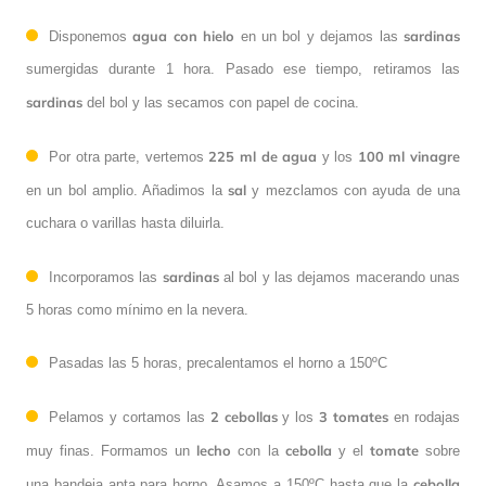
agua con hielo
sardinas
Disponemos
en un bol y dejamos las
sumergidas durante 1 hora. Pasado ese tiempo, retiramos las
sardinas
del bol y las secamos con papel de cocina.
225 ml de agua
100 ml
vinagre
Por otra parte, vertemos
y los
sal
en un bol amplio. Añadimos la
y mezclamos con ayuda de una
cuchara o varillas hasta diluirla.
sardinas
Incorporamos las
al bol y las dejamos macerando unas
5 horas como mínimo en la nevera.
Pasadas las 5 horas, precalentamos el horno a 150ºC
2 cebollas
3 tomates
Pelamos y cortamos las
y los
en rodajas
lecho
cebolla
tomate
muy finas. Formamos un
con la
y el
sobre
cebolla
una bandeja apta para horno. Asamos a 150ºC hasta que la