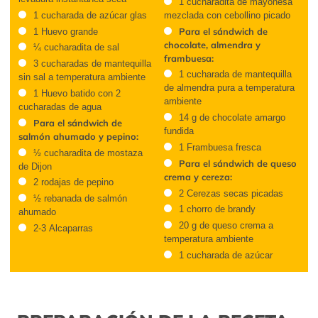
1 cucharadita de mayonesa
1 cucharada de azúcar glas
mezclada con cebollino picado
Para el sándwich de
1 Huevo grande
chocolate, almendra y
¼ cucharadita de sal
frambuesa:
3 cucharadas de mantequilla
1 cucharada de mantequilla
sin sal a temperatura ambiente
de almendra pura a temperatura
1 Huevo batido con 2
ambiente
cucharadas de agua
14 g de chocolate amargo
Para el sándwich de
fundida
salmón ahumado y pepino:
1 Frambuesa fresca
½ cucharadita de mostaza
Para el sándwich de queso
de Dijon
crema y cereza:
2 rodajas de pepino
2 Cerezas secas picadas
½ rebanada de salmón
1 chorro de brandy
ahumado
20 g de queso crema a
2-3 Alcaparras
temperatura ambiente
1 cucharada de azúcar