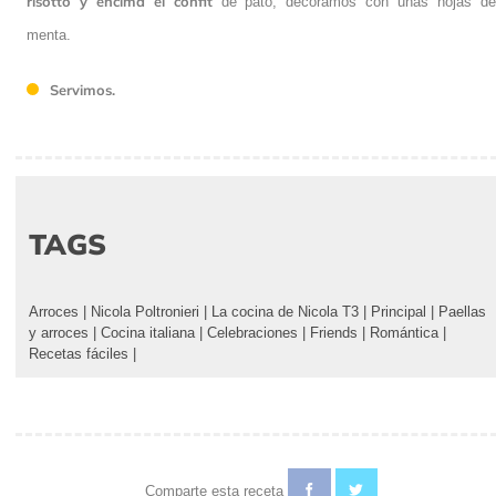
risotto y encima el confit
de pato, decoramos con unas hojas d
menta.
Servimos.
TAGS
Arroces
|
Nicola Poltronieri
|
La cocina de Nicola T3
|
Principal
|
Paellas
y arroces
|
Cocina italiana
|
Celebraciones
|
Friends
|
Romántica
|
Recetas fáciles
|
Comparte esta receta