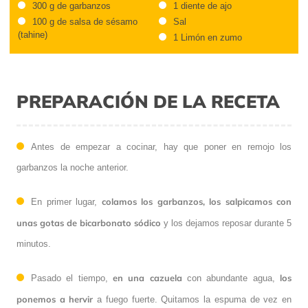
300 g de garbanzos
1 diente de ajo
100 g de salsa de sésamo
Sal
(tahine)
1 Limón en zumo
PREPARACIÓN DE LA RECETA
Antes de empezar a cocinar, hay que poner en remojo los
garbanzos la noche anterior.
colamos los garbanzos, los salpicamos con
En primer lugar,
unas gotas de bicarbonato sódico
y los dejamos reposar durante 5
minutos.
en una cazuela
los
Pasado el tiempo,
con abundante agua,
ponemos a hervir
a fuego fuerte. Quitamos la espuma de vez en