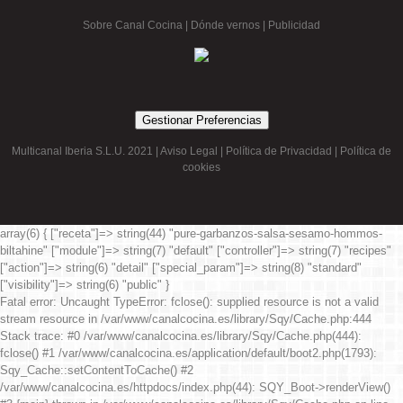
Sobre Canal Cocina
|
Dónde vernos |
Publicidad
Gestionar Preferencias
Multicanal Iberia S.L.U. 2021 |
Aviso Legal
|
Política de Privacidad
|
Política de
cookies
array(6) { ["receta"]=> string(44) "pure-garbanzos-salsa-sesamo-hommos-
biltahine" ["module"]=> string(7) "default" ["controller"]=> string(7) "recipes"
["action"]=> string(6) "detail" ["special_param"]=> string(8) "standard"
["visibility"]=> string(6) "public" }
Fatal error
: Uncaught TypeError: fclose(): supplied resource is not a valid
stream resource in /var/www/canalcocina.es/library/Sqy/Cache.php:444
Stack trace: #0 /var/www/canalcocina.es/library/Sqy/Cache.php(444):
fclose() #1 /var/www/canalcocina.es/application/default/boot2.php(1793):
Sqy_Cache::setContentToCache() #2
/var/www/canalcocina.es/httpdocs/index.php(44): SQY_Boot->renderView()