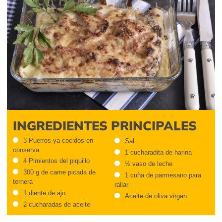
INGREDIENTES PRINCIPALES
3 Puerros ya cocidos en
Sal
conserva
1 cucharadita de harina
4 Pimientos del piquillo
½ vaso de leche
300 g de carne picada de
1 cuña de parmesano para
ternera
rallar
1 diente de ajo
Aceite de oliva virgen
2 cucharadas de aceite