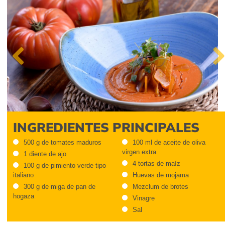
Previous
Next
INGREDIENTES PRINCIPALES
500 g de tomates maduros
100 ml de aceite de oliva
virgen extra
1 diente de ajo
4 tortas de maíz
100 g de pimiento verde tipo
italiano
Huevas de mojama
300 g de miga de pan de
Mezclum de brotes
hogaza
Vinagre
Sal