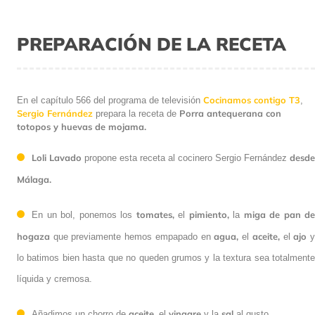
PREPARACIÓN DE LA RECETA
Cocinamos contigo T3
En el capítulo 566 del programa de televisión
,
Sergio Fernández
Porra antequerana con
prepara la receta de
totopos y huevas de mojama.
Loli Lavado
propone esta receta al cocinero Sergio Fernández
desde Málaga.
tomates,
pimiento,
miga de pan de
En un bol, ponemos los
el
la
hogaza
agua,
aceite,
ajo
que previamente hemos empapado en
el
el
y lo batimos bien hasta que no queden grumos y la textura sea
totalmente líquida y cremosa.
aceite,
vinagre
sal
Añadimos un chorro de
el
y la
al gusto.