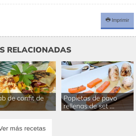
Imprimir
AS RELACIONADAS
b de confit de
Popietas de pavo
o
rellenas de set ...
Ver más recetas