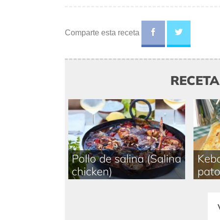
Comparte esta receta
RECET
Pollo de salina (Salina
Keba
chicken)
pat