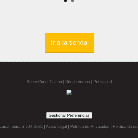
Ir a la tienda
Sobre Canal Cocina
|
Dónde vernos |
Publicidad
Gestionar Preferencias
canal Iberia S.L.U. 2021 |
Aviso Legal
|
Política de Privacidad
|
Política de co