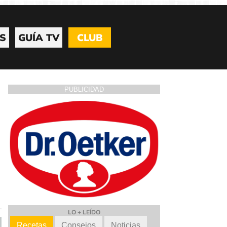
S
GUÍA TV
CLUB
PUBLICIDAD
LO + LEÍDO
Recetas
Consejos
Noticias