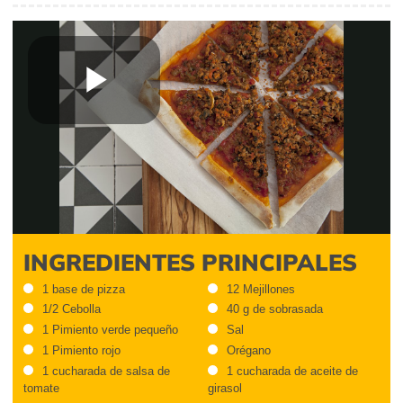
Play
Video
INGREDIENTES PRINCIPALES
1 base de pizza
12 Mejillones
1/2 Cebolla
40 g de sobrasada
1 Pimiento verde pequeño
Sal
1 Pimiento rojo
Orégano
1 cucharada de salsa de
1 cucharada de aceite de
tomate
girasol