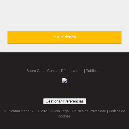
Ir a la tienda
Sobre Canal Cocina
|
Dónde vernos |
Publicidad
Gestionar Preferencias
Multicanal Iberia S.L.U. 2021 |
Aviso Legal
|
Política de Privacidad
|
Política de
cookies