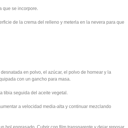
ra que se incorpore.
erficie de la crema del relleno y meterla en la nevera para que
 desnatada en polvo, el azúcar, el polvo de hornear y la
 equipada con un gancho para masa.
 tibia seguida del aceite vegetal.
aumentar a velocidad media-alta y continuar mezclando
n bol engrasado. Cubrir con film transparente y dejar reposar