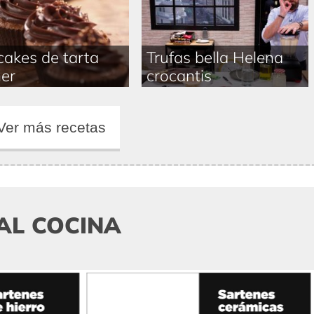
akes de tarta
Trufas bella Helena
er
crocantis
Ver más recetas
AL COCINA