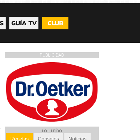
S
GUÍA TV
CLUB
PUBLICIDAD
LO + LEÍDO
Recetas
Consejos
Noticias