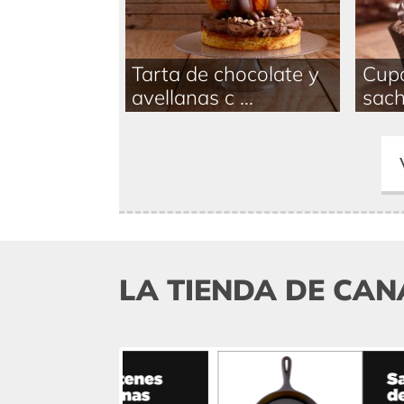
Tarta de chocolate y
Cupc
avellanas c ...
sach
LA TIENDA DE CAN