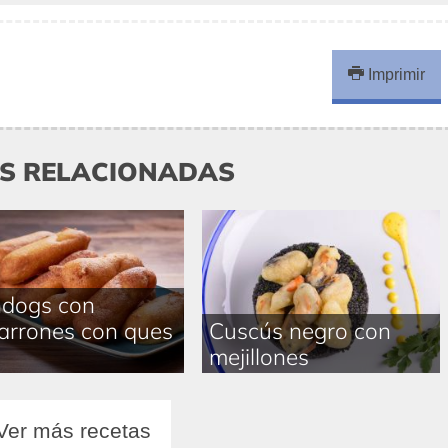
Imprimir
AS RELACIONADAS
ndogs con
rrones con ques
Cuscús negro con
mejillones
Ver más recetas