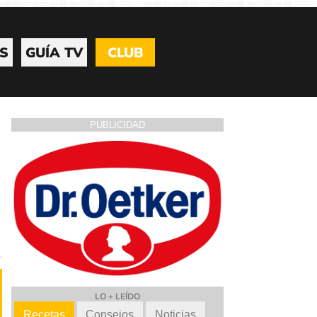
S
GUÍA TV
CLUB
PUBLICIDAD
LO + LEÍDO
Recetas
Consejos
Noticias