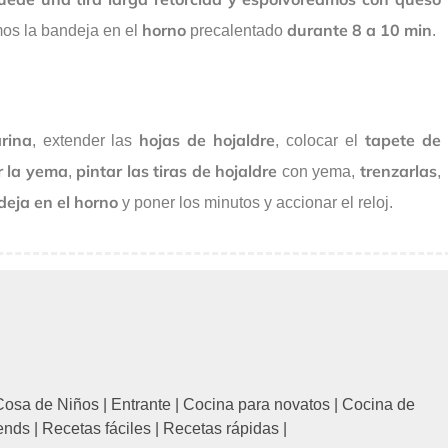
horno
durante 8 a 10 min
mos la bandeja en el
precalentado
.
rina
hojas de hojaldre
tapete de
, extender las
, colocar el
r la yema
pintar las tiras de hojaldre
trenzarlas
,
con yema,
,
deja en el horno
y poner los minutos y accionar el reloj.
Cosa de Niños
|
Entrante
|
Cocina para novatos
|
Cocina de
ends
|
Recetas fáciles
|
Recetas rápidas
|