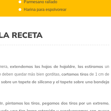
Parmesano rallado
Harina para espolvorear
LA RECETA
extendemos las hojas de hojaldre
las estiramos
mera,
,
un
cortamos tiras
ue deben quedar más bien gorditas,
de 1 cm de
 sobre un tapete de silicona y el tapete sobre una bandeja
pintamos las tiras
pegamos dos tiras por un extremo
te,
,
,
uede una tira larga retorcida y espolvoreamos con queso