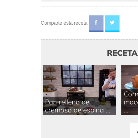
Comparte esta receta
RECET
Cor
Pan relleno de
maca
cremoso de espina ...
...