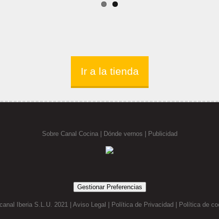
Ir a la tienda
Sobre Canal Cocina
|
Dónde vernos |
Publicidad
Gestionar Preferencias
canal Iberia S.L.U. 2021 |
Aviso Legal
|
Política de Privacidad
|
Política de co