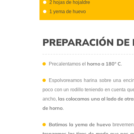
2 hojas de hojaldre
1 yema de huevo
PREPARACIÓN DE 
horno a 180º C
Precalentamos el
.
Espolvoreamos harina sobre una enci
poco con un rodillo teniendo en cuenta q
las colocamos una al lado de otra
ancho,
de horno
.
Batimos la yema de huevo
brevemen
trenzamos las tiras de modo que nos q