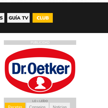
S
GUÍA TV
CLUB
PUBLICIDAD
LO + LEÍDO
Recetas
Consejos
Noticias