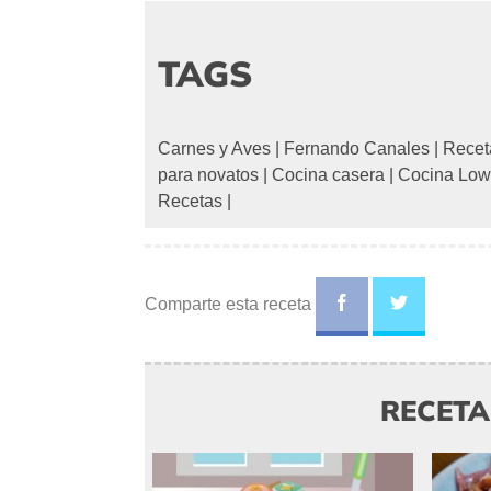
TAGS
Carnes y Aves
|
Fernando Canales
|
Recet
para novatos
|
Cocina casera
|
Cocina Low
Recetas
|
Comparte esta receta
RECET