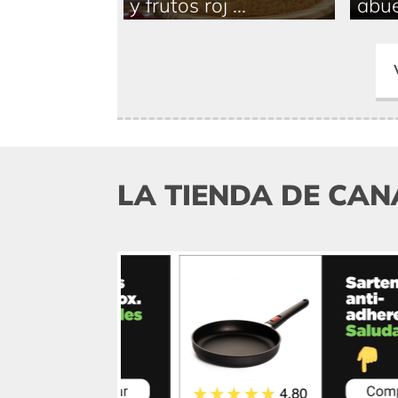
y frutos roj ...
abue
LA TIENDA DE CAN