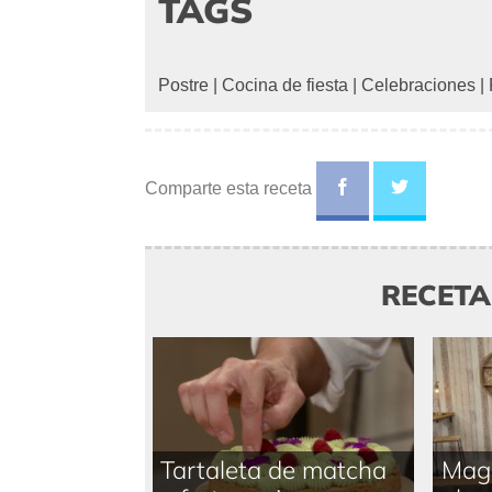
TAGS
Postre
|
Cocina de fiesta
|
Celebraciones
|
Comparte esta receta
RECET
Tartaleta de matcha
Magd