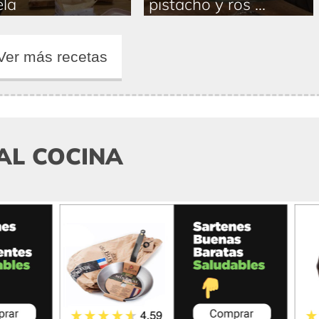
la
pistacho y ros ...
Ver más recetas
AL COCINA