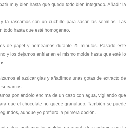
batir muy bien hasta que quede todo bien integrado. Añadir la
d y la rascamos con un cuchillo para sacar las semillas. Las
n todo hasta que esté homogéneo.
des de papel y horneamos durante 25 minutos. Pasado este
orno y los dejamos enfriar en el mismo molde hasta que esté lo
os.
izamos el azúcar glas y añadimos unas gotas de extracto de
 reservamos.
tamos poniéndolo encima de un cazo con agua, vigilando que
l para que el chocolate no quede granulado. También se puede
segundos, aunque yo prefiero la primera opción.
nte fríos, quitamos los moldes de papel y los cortamos por la