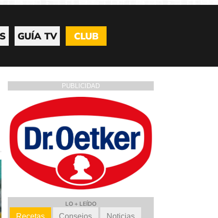
S
GUÍA TV
CLUB
PUBLICIDAD
LO + LEÍDO
Recetas
Consejos
Noticias