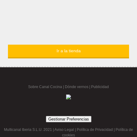
Ir a la tienda
Sobre Canal Cocina
|
Dónde vernos |
Publicidad
Gestionar Preferencias
Multicanal Iberia S.L.U. 2021 |
Aviso Legal
|
Política de Privacidad
|
Política de
cookies