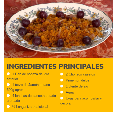
INGREDIENTES PRINCIPALES
1 Pan de hogaza del día
2 Chorizos caseros
anterior
Pimentón dulce
1 trozo de Jamón serano
1 diente de ajo
300g aprox
Agua
4 lonchas de panceta curada
Uvas para acompañar y
u oreada
decorar
½ Longaniza tradicional