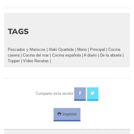
TAGS
Pescados y Mariscos
|
Iñaki Oyarbide
|
Menú
|
Principal
|
Cocina
casera
|
Cocina del mar
|
Cocina española
|
A diario
|
De la abuela
|
Tupper
|
Vídeo Recetas
|
Comparte esta receta
Imprimir