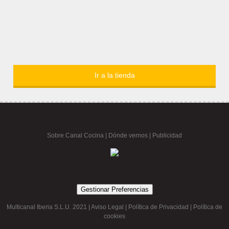
Ir a la tienda
Sobre Canal Cocina
|
Dónde vernos |
Publicidad
Gestionar Preferencias
Multicanal Iberia S.L.U. 2021 |
Aviso Legal
|
Política de Privacidad
|
Política de
cookies