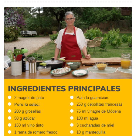
INGREDIENTES PRINCIPALES
2 magret de pato
Para la guarnición:
Para la salsa:
250 g cebollitas francesas
200 g grosellas
75 ml vinagre de Módena
50 g azúcar
100 ml agua
150 ml vino tinto
3 cucharadas de miel
1 rama de romero fresco
10 g mantequilla