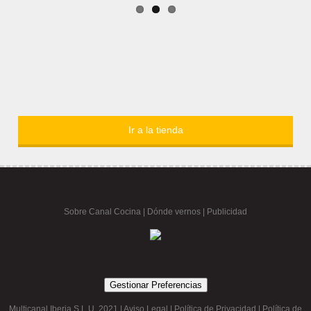
Ir a la tienda
Sobre Canal Cocina
|
Dónde vernos |
Publicidad
Gestionar Preferencias
Multicanal Iberia S.L.U. 2021 |
Aviso Legal
|
Política de Privacidad
|
Política de