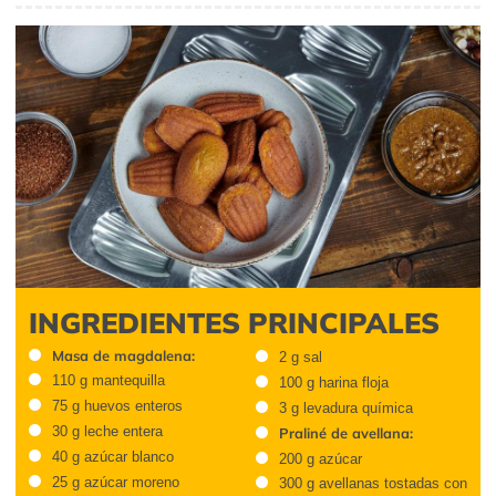
INGREDIENTES PRINCIPALES
Masa de magdalena:
2 g sal
110 g mantequilla
100 g harina floja
75 g huevos enteros
3 g levadura química
30 g leche entera
Praliné de avellana:
40 g azúcar blanco
200 g azúcar
25 g azúcar moreno
300 g avellanas tostadas con