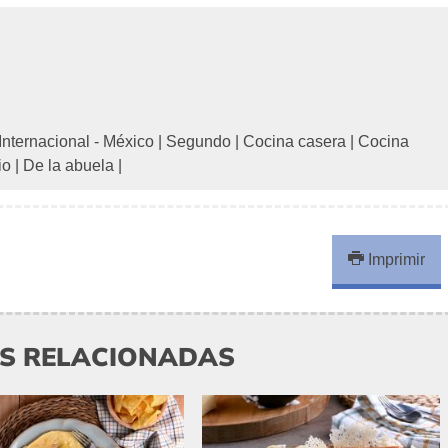
Internacional - México
|
Segundo
|
Cocina casera
|
Cocina
io
|
De la abuela
|
Imprimir
AS RELACIONADAS