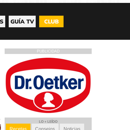
S
GUÍA TV
CLUB
PUBLICIDAD
LO + LEÍDO
Recetas
Consejos
Noticias