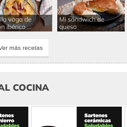
illa vaga de
Mi sándwich de
 ibérico ...
queso
Ver más recetas
AL COCINA