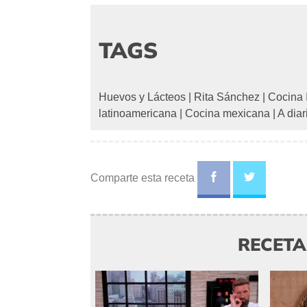
TAGS
Huevos y Lácteos
|
Rita Sánchez
|
Cocina 
latinoamericana
|
Cocina mexicana
|
A diar
Comparte esta receta
RECET