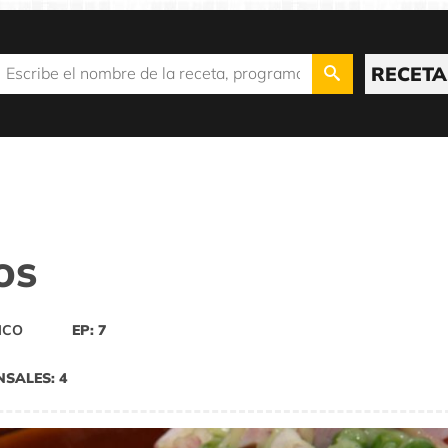
RECETA
OS
ICO
EP: 7
NSALES: 4