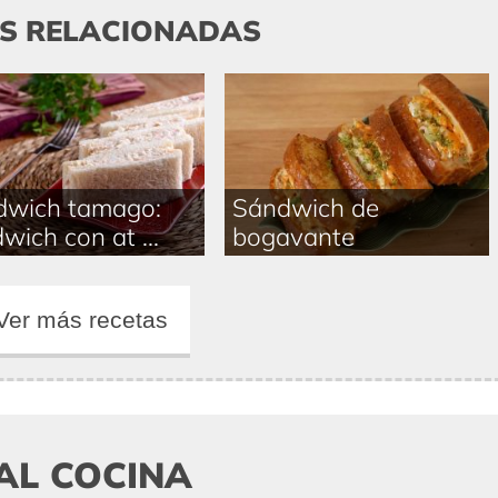
AS RELACIONADAS
dwich tamago:
Sándwich de
wich con at ...
bogavante
Ver más recetas
AL COCINA