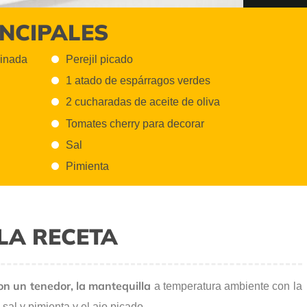
INCIPALES
cinada
Perejil picado
1 atado de espárragos verdes
2 cucharadas de aceite de oliva
a
Tomates cherry para decorar
an
Sal
as
Pimienta
LA RECETA
con un tenedor, la mantequilla
a temperatura ambiente con la
 sal y pimienta y el ajo picado.