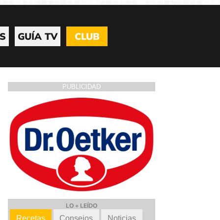
S
GUÍA TV
CLUB
PUBLICIDAD
LO + LEÍDO
Recetas
Consejos
Noticias