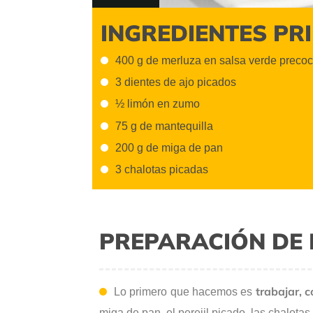
INGREDIENTES PR
400 g de merluza en salsa verde preco
3 dientes de ajo picados
½ limón en zumo
75 g de mantequill
200 g de miga de p
3 chalotas picad
PREPARACIÓN DE 
trabajar, 
Lo primero que hacemos es
miga de pan, el perejil picado, las chalotas,