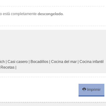
descongelado
i no está completamente
.
ich
|
Casi casero
|
Bocadillos
|
Cocina del mar
|
Cocina infantil
 Recetas
|
Imprimir