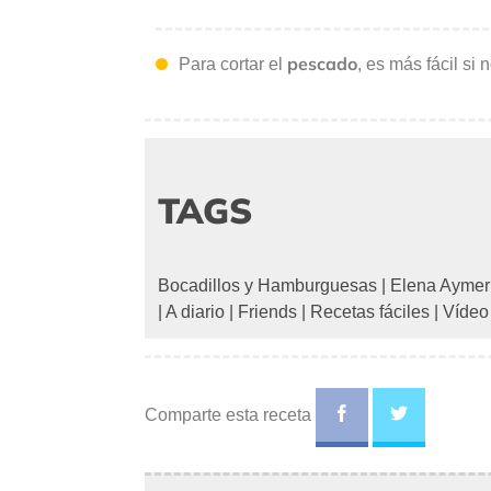
pescado
Para cortar el
, es más fácil s
TAGS
Bocadillos y Hamburguesas
|
Elena Aymer
|
A diario
|
Friends
|
Recetas fáciles
|
Vídeo
Comparte esta receta