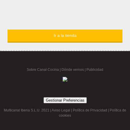
Ir a la tienda
Sobre Canal Cocina
|
Dónde vernos |
Publicidad
Gestionar Preferencias
Multicanal Iberia S.L.U. 2021 |
Aviso Legal
|
Política de Privacidad
|
Política de
cookies