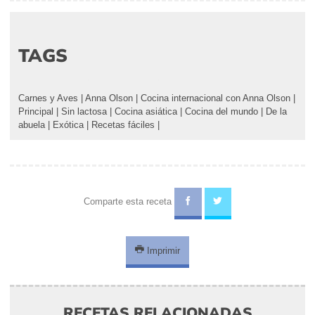
TAGS
Carnes y Aves
|
Anna Olson
|
Cocina internacional con Anna Olson
|
Principal
|
Sin lactosa
|
Cocina asiática
|
Cocina del mundo
|
De la
abuela
|
Exótica
|
Recetas fáciles
|
Comparte esta receta
Imprimir
RECETAS RELACIONADAS