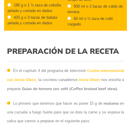
180 g o 1 ½ taza de cebolla
500 ml o 2 tazas de caldo de
pelada y cortada en dados
ternera
425 g o 3 tazas de batata
60 ml o ¼ taza de café
pelada y cortada en dados
cargado
PREPARACIÓN DE LA RECETA
Cocina internacional
En el capítulo 4 del programa de televisión
con Anna Olson
Anna Olson
, la cocinera canadiense
nos enseña a
Guiso de ternera con café (Coffee braised beef stew).
preparar
maicena
Lo primero que tenemos que hacer es poner 15 g de
en
una cazuela a fuego fuerte para que se dore la carne y se espese la
salsa que vamos a preparar en el siguiente paso.