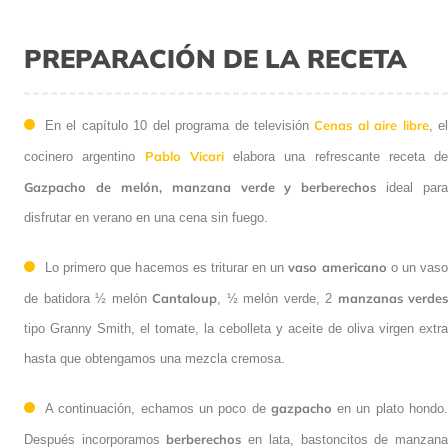
PREPARACIÓN DE LA RECETA
Cenas al aire libre
En el capítulo 10 del programa de televisión
, e
Pablo Vicari
cocinero argentino
elabora una refrescante receta de
Gazpacho de melón, manzana verde y berberechos
ideal para
disfrutar en verano en una cena sin fuego.
vaso americano
Lo primero que hacemos es triturar en un
o un vas
Cantaloup
manzanas verdes
de batidora ½ melón
, ½ melón verde, 2
tipo Granny Smith, el tomate, la cebolleta y aceite de oliva virgen extra
hasta que obtengamos una mezcla cremosa.
gazpacho
A continuación, echamos un poco de
en un plato hondo
berberechos
Después incorporamos
en lata, bastoncitos de manzan