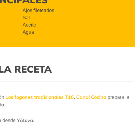
Ajos fileteados
Sal
Aceite
Agua
LA RECETA
Los fogones tradicionales T16
Canal Cocina
ión
,
prepara la
ta.
Yátova.
ta desde