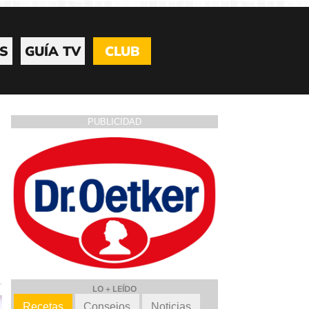
S
GUÍA TV
CLUB
PUBLICIDAD
LO + LEÍDO
Recetas
Consejos
Noticias