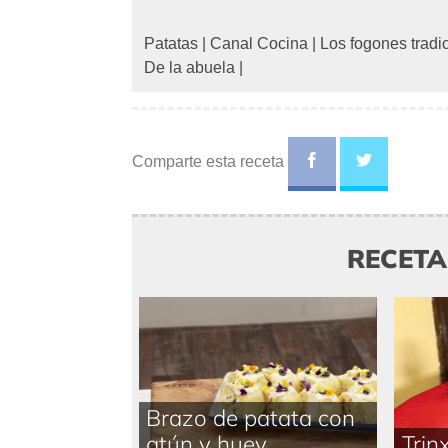
Patatas
|
Canal Cocina
|
Los fogones tradi
De la abuela
|
Comparte esta receta
RECET
Brazo de patata con
atún y huev ...
Trin