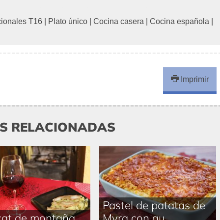
cionales T16
|
Plato único
|
Cocina casera
|
Cocina española
|
Imprimir
AS RELACIONADAS
Pastel de patatas de
xat de montaña
Myra con qu ...