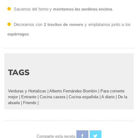
montamos las sardinas encima
Sacamos del horno y
.
2 trocitos de romero
Decoramos con
y emplatamos junto a los
espárragos
.
TAGS
Verduras y Hortalizas
|
Alberto Fernández-Bombín
|
Para comerte
mejor
|
Entrante
|
Cocina casera
|
Cocina española
|
A diario
|
De la
abuela
|
Friends
|
Comparte esta receta