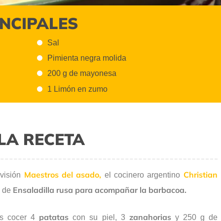
INCIPALES
Sal
Pimienta negra molida
200 g de mayonesa
1 Limón en zumo
LA RECETA
Maestros del asado,
Christian
evisión
el cocinero argentino
Ensaladilla rusa para acompañar la barbacoa.
de
patatas
zanahorias
es cocer 4
con su piel, 3
y 250 g de