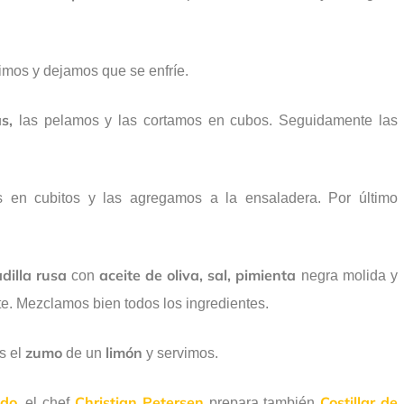
imos y dejamos que se enfríe.
s,
las pelamos y las cortamos en cubos. Seguidamente las
 en cubitos y las agregamos a la ensaladera. Por último
dilla rusa
aceite de oliva, sal, pimienta
con
negra molida y
. Mezclamos bien todos los ingredientes.
zumo
limón
s el
de un
y servimos.
do,
Christian Petersen
Costillar de
el chef
prepara también