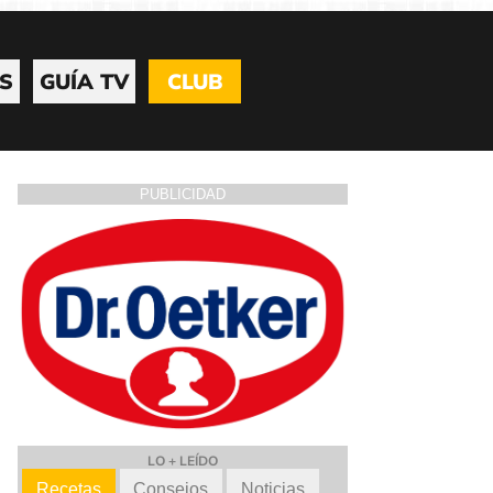
S
GUÍA TV
CLUB
PUBLICIDAD
LO + LEÍDO
Recetas
Consejos
Noticias