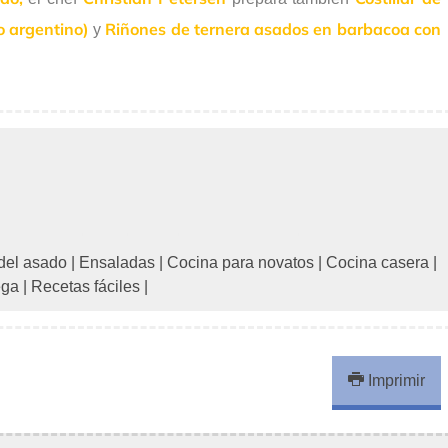
o argentino)
Riñones de ternera asados en barbacoa con
y
del asado
|
Ensaladas
|
Cocina para novatos
|
Cocina casera
|
ega
|
Recetas fáciles
|
Imprimir