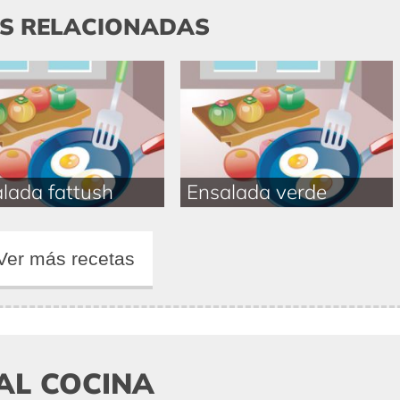
AS RELACIONADAS
lada fattush
Ensalada verde
Ver más recetas
AL COCINA