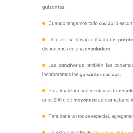
guisantes.
cocido
Cuando tengamos todo
lo escurr
patata
Una vez se hayan enfriado las
ensaladera.
disponemos en una
zanahorias
Las
también las cortamos
guisantes cocidos.
incorporamos los
ensala
Para finalizar condimentamos la
mayonesa
unos 200 g de
aproximadamente
Para darle un toque especial, agregamo
Maestros del asa
En este episodio de