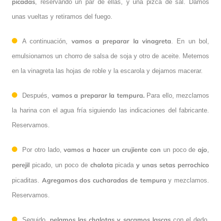
picadas
, reservando un par de ellas, y una pizca de sal. Damos
unas vueltas y retiramos del fuego.
vamos a preparar la vinagreta
A continuación,
. En un bol,
emulsionamos un chorro de salsa de soja y otro de aceite. Metemos
en la vinagreta las hojas de roble y la escarola y dejamos macerar.
vamos a preparar la tempura.
Después,
Para ello, mezclamos
la harina con el agua fría siguiendo las indicaciones del fabricante.
Reservamos.
vamos a hacer un crujiente con
ajo
Por otro lado,
un poco de
,
perejil
chalota
y unas setas perrochico
picado, un poco de
picada
Agregamos dos cucharadas de tempura
picaditas.
y mezclamos.
Reservamos.
pelamos las chalotas y sacamos lascas
Seguido,
con el dedo.