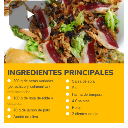
Play
Video
INGREDIENTES PRINCIPALES
300 g de setas variadas
Salsa de soja
(perrochico y colmenillas)
Sal
deshidratadas
Harina de tempura
100 g de hoja de roble y
4 Chalotas
escarola
Perejil
70 g de jamón de pato
2 dientes de ajo
Aceite de oliva