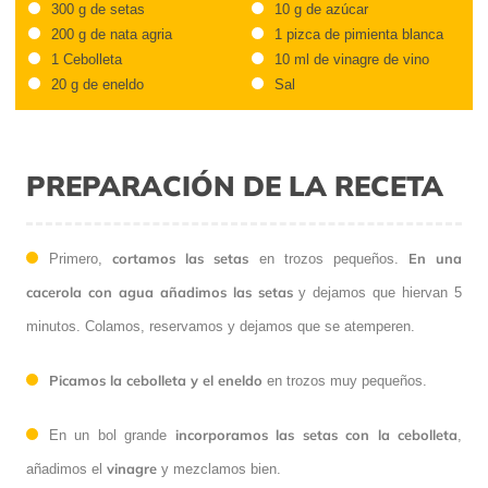
300 g de setas
10 g de azúcar
200 g de nata agria
1 pizca de pimienta blanca
1 Cebolleta
10 ml de vinagre de vino
20 g de eneldo
Sal
PREPARACIÓN DE LA RECETA
cortamos las setas
En una
Primero,
en trozos pequeños.
cacerola con agua añadimos las setas
y dejamos que hiervan 5
minutos. Colamos, reservamos
y dejamos que se atemperen.
Picamos la cebolleta y el eneldo
en trozos muy pequeños.
incorporamos las setas con la cebolleta
En un bol grande
,
vinagre
añadimos el
y mezclamos bien.