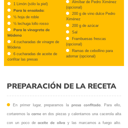
Almíbar de Pedro Ximénez
1 Limón (sólo la piel)
(opcional)
Para la ensalada:
200 g de vino dulce Pedro
½ hoja de roble
Ximénez
½ lechuga lollo rosso
200 g de azúcar
Para la vinagreta de
Sal
Módena
Frambuesas frescas
4 cucharadas de vinagre de
(opcional)
Módena
Ramas de cebollino para
6 cucharadas de aceite de
adornar (opcional)
confitar las presas
PREPARACIÓN DE LA RECETA
presa
confitada
En primer lugar, preparamos la
. Para ello,
carne
cortaremos la
en dos piezas y calentamos una cacerola alta
aceite
de
oliva
con un poco de
y las marcamos a fuego alto.