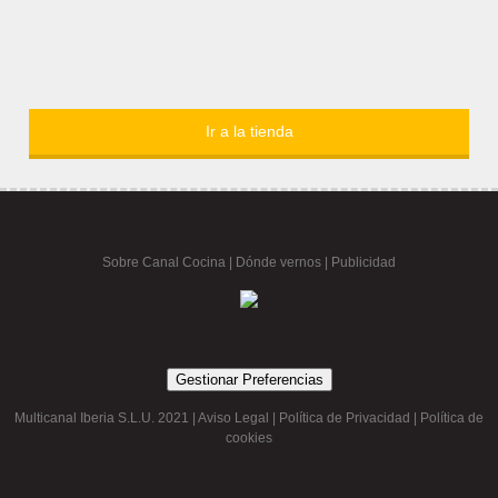
Ir a la tienda
Sobre Canal Cocina
|
Dónde vernos |
Publicidad
Gestionar Preferencias
Multicanal Iberia S.L.U. 2021 |
Aviso Legal
|
Política de Privacidad
|
Política de
cookies