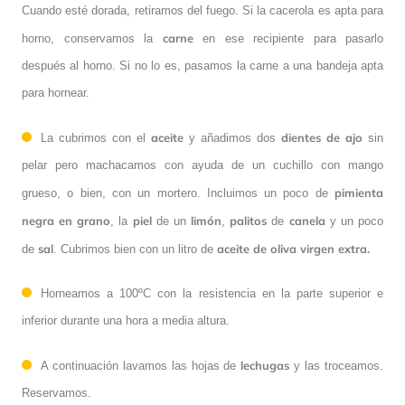
Cuando esté dorada, retiramos del fuego. Si la cacerola es apta para
carne
horno, conservamos la
en ese recipiente para pasarlo
después al horno. Si no lo es, pasamos la carne a una bandeja apta
para hornear.
aceite
dientes
de ajo
La cubrimos con el
y añadimos dos
sin
pelar pero machacamos con ayuda de un cuchillo con mango
pimienta
grueso, o bien, con un mortero. Incluimos un poco de
negra
en grano
piel
limón
palitos
canela
, la
de un
,
de
y un poco
sal
aceite de oliva virgen extra.
de
. Cubrimos bien con un litro de
Horneamos a 100ºC con la resistencia en la parte superior e
inferior durante una hora a media altura.
lechugas
A continuación lavamos las hojas de
y las troceamos.
Reservamos.