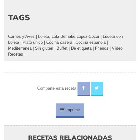
TAGS
Carnes y Aves
|
Loleta, Lola Bernabé López-Cózar
|
Lúcete con
Loleta
|
Plato único
|
Cocina casera
|
Cocina española
|
Mediterránea
|
Sin gluten
|
Buffet
|
De etiqueta
|
Friends
|
Vídeo
Recetas
|
Comparte esta receta
Imprimir
RECETAS RELACIONADAS