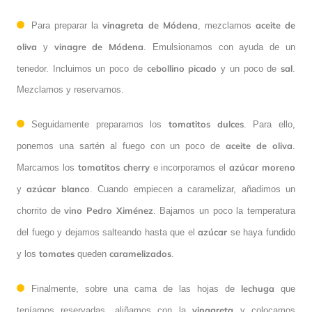
vinagreta
de Módena
aceite de
Para preparar la
, mezclamos
oliva
vinagre de Módena
y
. Emulsionamos con ayuda de un
cebollino
picado
sal
tenedor. Incluimos un poco de
y un poco de
.
Mezclamos y reservamos.
tomatitos
dulces
Seguidamente preparamos los
. Para ello,
aceite
de oliva
ponemos una sartén al fuego con un poco de
.
tomatitos cherry
azúcar moreno
Marcamos los
e incorporamos el
azúcar
blanco
y
. Cuando empiecen a caramelizar, añadimos un
vino
Pedro
Ximénez
chorrito de
. Bajamos un poco la temperatura
azúcar
del fuego y dejamos salteando hasta que el
se haya fundido
tomates
caramelizados
y los
queden
.
lechuga
Finalmente, sobre una cama de las hojas de
que
vinagreta
teníamos reservadas, aliñamos con la
y colocamos