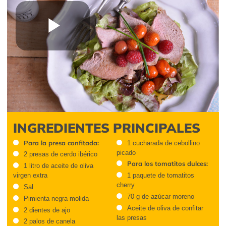
Play
Video
INGREDIENTES PRINCIPALES
Para la presa confitada:
1 cucharada de cebollino
picado
2 presas de cerdo ibérico
Para los tomatitos dulces:
1 litro de aceite de oliva
virgen extra
1 paquete de tomatitos
cherry
Sal
70 g de azúcar moreno
Pimienta negra molida
Aceite de oliva de confitar
2 dientes de ajo
las presas
2 palos de canela