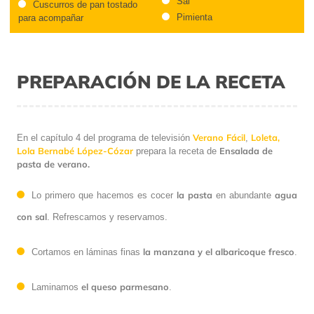
Sal
Cuscurros de pan tostado
Pimienta
para acompañar
PREPARACIÓN DE LA RECETA
Verano Fácil
Loleta,
En el capítulo 4 del programa de televisión
,
Lola Bernabé López-Cózar
Ensalada de
prepara la receta de
pasta de verano.
la pasta
agua
Lo primero que hacemos es cocer
en abundante
con sal
. Refrescamos y reservamos.
la manzana y el albaricoque fresco
Cortamos en láminas finas
.
el queso parmesano
Laminamos
.