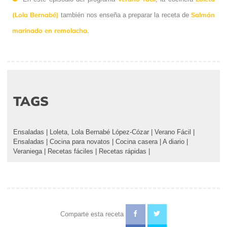
(Lola Bernabé)
Salmón
también nos enseña a preparar la receta de
marinado en remolacha
.
TAGS
Ensaladas
|
Loleta, Lola Bernabé López-Cózar
|
Verano Fácil
|
Ensaladas
|
Cocina para novatos
|
Cocina casera
|
A diario
|
Veraniega
|
Recetas fáciles
|
Recetas rápidas
|
Comparte esta receta