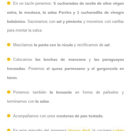
5 cucharadas de aceite de oliva virgen
En un tazón ponemos:
extra, la mostaza, la salsa Perrins y 1 cucharadita de vinagre
balsámico
sal y pimienta
. Sazonamos con
y movemos con varillas
para montar la salsa.
la pasta con la rúcula
sal
Mezclamos
y rectificamos de
.
las lonchas de manzana
las paraguayas
Colocamos
y
troceadas
el queso parmesano y el gorgonzola en
. Ponemos
tacos
.
la bresaola
Ponemos también
en forma de pañuelos y
la salsa
terminamos con
.
crostones de pan tostado
Acompañamos con unos
.
Verano fácil
Loleta
En este episodio del programa
, la cocinera