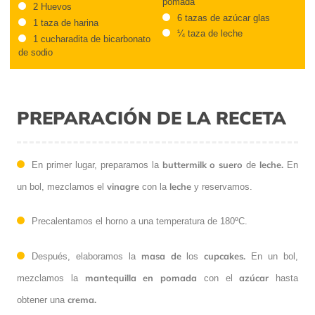
pomada
2 Huevos
6 tazas de azúcar glas
1 taza de harina
¼ taza de leche
1 cucharadita de bicarbonato
de sodio
PREPARACIÓN DE LA RECETA
buttermilk
o suero
leche.
En primer lugar, preparamos la
de
En
vinagre
leche
un bol, mezclamos el
con la
y reservamos.
Precalentamos el horno a una temperatura de 180ºC.
masa de
cupcakes.
Después, elaboramos la
los
En un bol,
mantequilla en pomada
azúcar
mezclamos la
con el
hasta
crema.
obtener una