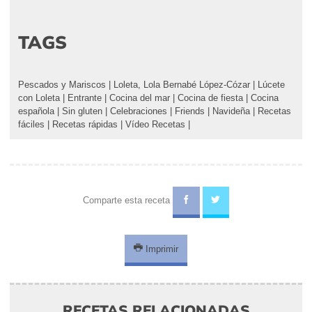
TAGS
Pescados y Mariscos
|
Loleta, Lola Bernabé López-Cózar
|
Lúcete
con Loleta
|
Entrante
|
Cocina del mar
|
Cocina de fiesta
|
Cocina
española
|
Sin gluten
|
Celebraciones
|
Friends
|
Navideña
|
Recetas
fáciles
|
Recetas rápidas
|
Vídeo Recetas
|
Comparte esta receta
Imprimir
RECETAS RELACIONADAS