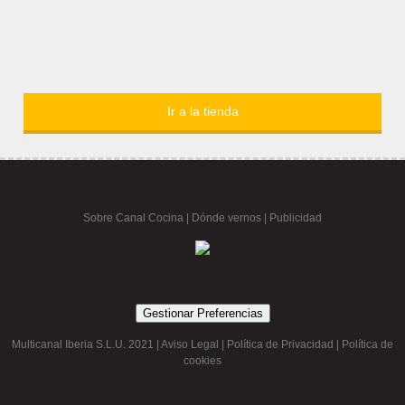
Ir a la tienda
Sobre Canal Cocina
|
Dónde vernos |
Publicidad
Gestionar Preferencias
Multicanal Iberia S.L.U. 2021 |
Aviso Legal
|
Política de Privacidad
|
Política de
cookies