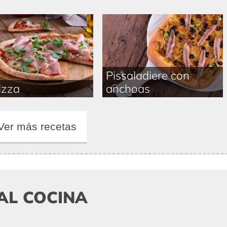
Pissaladiere con
izza
anchoas
Ver más recetas
AL COCINA