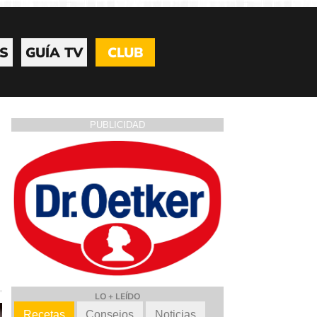
S
GUÍA TV
CLUB
PUBLICIDAD
LO + LEÍDO
Recetas
Consejos
Noticias