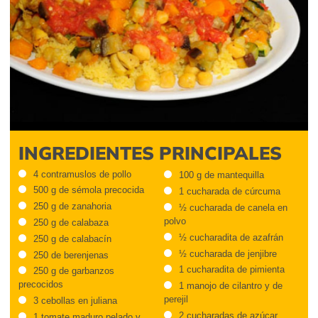
INGREDIENTES PRINCIPALES
4 contramuslos de pollo
100 g de mantequilla
500 g de sémola precocida
1 cucharada de cúrcuma
250 g de zanahoria
½ cucharada de canela en
polvo
250 g de calabaza
½ cucharadita de azafrán
250 g de calabacín
½ cucharada de jenjibre
250 de berenjenas
1 cucharadita de pimienta
250 g de garbanzos
precocidos
1 manojo de cilantro y de
perejil
3 cebollas en juliana
2 cucharadas de azúcar
1 tomate maduro pelado y