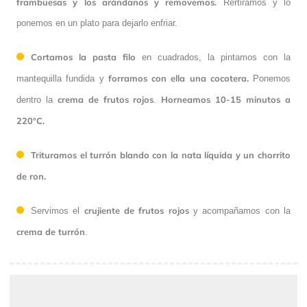
frambuesas y los arándanos y removemos.
Rertiramos y lo
ponemos en un plato para dejarlo enfriar.
Cortamos la
pasta filo
en cuadrados, la pintamos con la
forramos con ella una cocotera.
mantequilla fundida y
Ponemos
crema de frutos rojos
Horneamos
10-15 minutos a
dentro la
.
220ºC.
Trituramos el turrón
blando con la nata líquida y un chorrito
de ron.
crujiente de frutos rojos
Servimos el
y acompañamos con la
crema de turrón
.