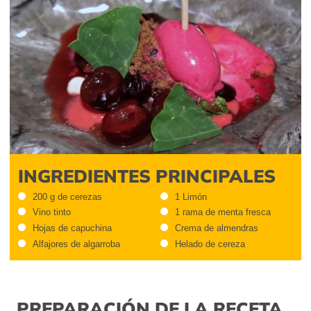
INGREDIENTES PRINCIPALES
200 g de cerezas
1 Limón
Vino tinto
1 rama de menta fresca
Hojas de capuchina
Crema de almendras
Alfajores de algarroba
Helado de cereza
PREPARACIÓN DE LA RECETA