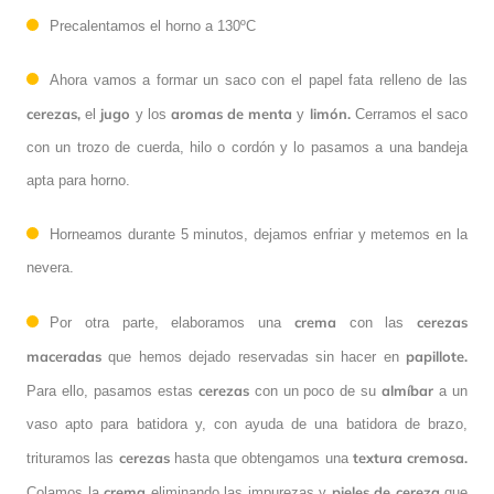
Precalentamos el horno a 130ºC
Ahora vamos a formar un saco con el papel fata relleno de las
cerezas,
jugo
aromas de menta
limón.
el
y los
y
Cerramos el saco
con un trozo de cuerda, hilo o cordón y lo pasamos a una bandeja
apta para horno.
Horneamos durante 5 minutos, dejamos enfriar y metemos en la
nevera.
crema
cerezas
Por otra parte, elaboramos una
con las
maceradas
papillote.
que hemos dejado reservadas sin hacer en
cerezas
almíbar
Para ello, pasamos estas
con un poco de su
a un
vaso apto para batidora y, con ayuda de una batidora de brazo,
cerezas
textura cremosa.
trituramos las
hasta que obtengamos una
crema
pieles de cereza
Colamos la
eliminando las impurezas y
que