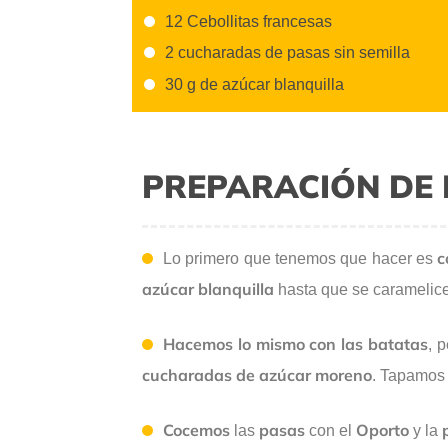
12 Cebollitas francesas
2 cucharadas de pasas sin semilla
30 g de azúcar blanquilla
PREPARACIÓN DE 
c
Lo primero que tenemos que hacer es
azúcar
blanquilla
hasta que se caramelic
Hacemos lo mismo con las batatas
, 
cucharadas de azúcar moreno
. Tapamos 
Cocemos
pasas
Oporto
las
con el
y la