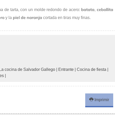
batata
cebollita
ma de tarta, con un molde redondo de acero:
,
ero
piel de naranja
y la
cortada en tiras muy finas.
La cocina de Salvador Gallego
|
Entrante
|
Cocina de fiesta
|
les
|
Imprimir