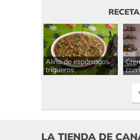
RECET
Aliño de espárragos
Crem
trigueros
con 
LA TIENDA DE CAN