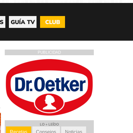
S
GUÍA TV
CLUB
PUBLICIDAD
LO + LEÍDO
Recetas
Consejos
Noticias