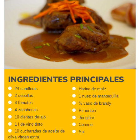
INGREDIENTES PRINCIPALES
24 carrilleras
Harina de maíz
2 cebollas
1 nuez de mantequilla
4 tomates
½ vaso de brandy
4 zanahorias
Pimentón
10 dientes de ajo
Jengibre
1 l de vino tinto
Comino
10 cucharadas de aceite de
Sal
oliva virgen extra