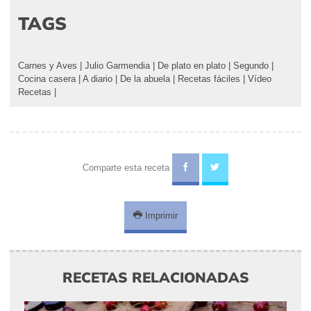
TAGS
Carnes y Aves
|
Julio Garmendia
|
De plato en plato
|
Segundo
|
Cocina casera
|
A diario
|
De la abuela
|
Recetas fáciles
|
Vídeo
Recetas
|
Comparte esta receta
Imprimir
RECETAS RELACIONADAS