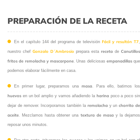
PREPARACIÓN DE LA RECETA
Fácil y resultón T7
En el capítulo 144 del programa de televisión
,
Gonzalo D´Ambrosio
receta
Canutillos
nuestro chef
prepara esta
de
fritos de remolacha y mascarpone
empanadillas
. Unas deliciosas
que
podemos elaborar fácilmente en casa.
masa
En primer lugar, preparamos una
. Para ello, batimos lo
huevos
harina
en un bol amplio y vamos añadiendo la
poco a poco si
remolacha
chorrito d
dejar de remover. Incorporamos también la
y un
aceite
textura de masa
. Mezclamos hasta obtener una
y la dejamo
reposar unos minutos.