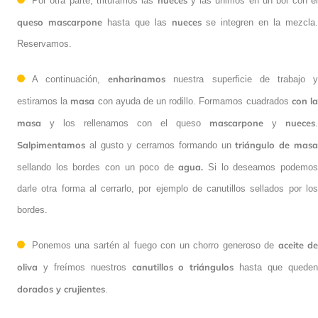
nueces
Por otra parte, trituramos las
y las unimos en un bol con e
queso mascarpone
nueces
hasta que las
se integren en la mezcla
Reservamos.
enharinamos
A continuación,
nuestra superficie de trabajo 
masa
con l
estiramos la
con ayuda de un rodillo. Formamos cuadrados
masa
mascarpone
nueces
y los rellenamos con el queso
y
.
Salpimentamos
triángulo de mas
al gusto y cerramos formando un
agua.
sellando los bordes con un poco de
Si lo deseamos podemo
darle otra forma al cerrarlo, por ejemplo de canutillos sellados por los
bordes.
aceite d
Ponemos una sartén al fuego con un chorro generoso de
oliva
canutillos o triángulos
y freímos nuestros
hasta que quede
dorados y crujientes
.