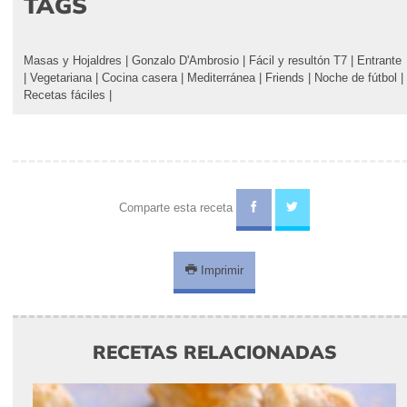
TAGS
Masas y Hojaldres
|
Gonzalo D'Ambrosio
|
Fácil y resultón T7
|
Entrante
|
Vegetariana
|
Cocina casera
|
Mediterránea
|
Friends
|
Noche de fútbol
|
Recetas fáciles
|
Comparte esta receta
Imprimir
RECETAS RELACIONADAS