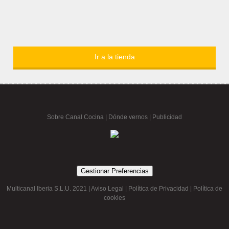
Ir a la tienda
Sobre Canal Cocina
|
Dónde vernos |
Publicidad
Gestionar Preferencias
Multicanal Iberia S.L.U. 2021 |
Aviso Legal
|
Política de Privacidad
|
Política de
cookies