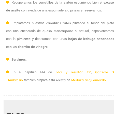
canutillos
exces
Recuperamos los
de la sartén escurriendo bien el
de aceite
con ayuda de una espumadera o pinzas y reservamos.
canutillos fritos
Emplatamos nuestros
pintando el fondo del plato
queso
mascarpone
con una cucharada de
al natural, espolvoreamos
pimienta
hojas de lechuga sazonada
con la
y decoramos con unas
con un chorrito de vinagre.
Servimos.
Fácil y resultón T7
Gonzalo 
En el capítulo 144 de
,
´Ambrosio
receta
Merluza al ají amarillo
también prepara esta
de
.