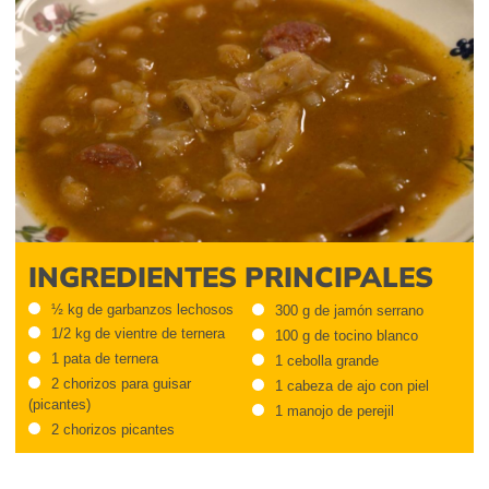
INGREDIENTES PRINCIPALES
½ kg de garbanzos lechosos
300 g de jamón serrano
1/2 kg de vientre de ternera
100 g de tocino blanco
1 pata de ternera
1 cebolla grande
2 chorizos para guisar
1 cabeza de ajo con piel
(picantes)
1 manojo de perejil
2 chorizos picantes