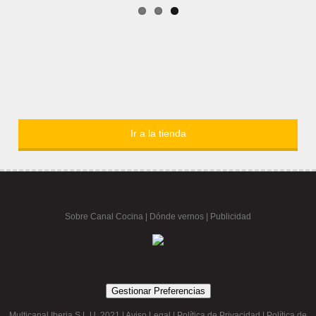
Ir a la tienda
Sobre Canal Cocina
|
Dónde vernos |
Publicidad
Gestionar Preferencias
Multicanal Iberia S.L.U. 2021 |
Aviso Legal
|
Política de Privacidad
|
Política de