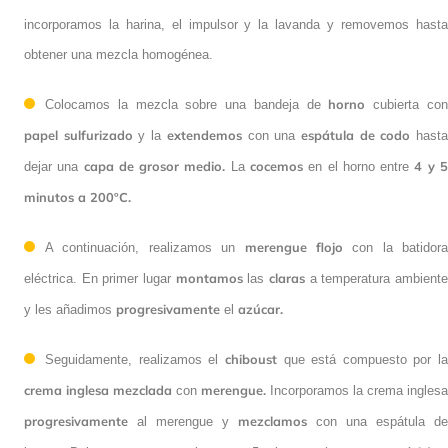
velocidad media-alta.
eléctrica a
Cuando estén montados le
incorporamos la harina, el impulsor y la lavanda y removemos hasta
obtener una mezcla homogénea.
horno
Colocamos la mezcla sobre una bandeja de
cubierta con
papel sulfurizado
extendemos
espátula de codo
y la
con una
hasta
capa de grosor medio.
cocemos
4 y 5
dejar una
La
en el horno entre
minutos a 200ºC.
merengue flojo
A continuación, realizamos un
con la batidora
montamos
claras
eléctrica. En primer lugar
las
a temperatura
progresivamente
azúcar.
ambiente y les añadimos
el
chiboust
Seguidamente, realizamos el
que está compuesto por la
crema inglesa mezclada
merengue.
con
Incorporamos la crema
progresivamente
mezclamos
inglesa
al merengue y
con una espátula