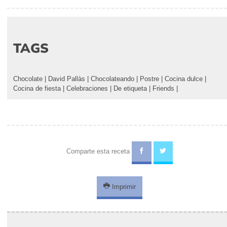
Necesitaremos un aro metálico de 5 centímetros de diámetro, una
manga de plástico y un soplete.
TAGS
Chocolate
|
David Pallàs
|
Chocolateando
|
Postre
|
Cocina dulce
|
Cocina de fiesta
|
Celebraciones
|
De etiqueta
|
Friends
|
Comparte esta receta
Imprimir