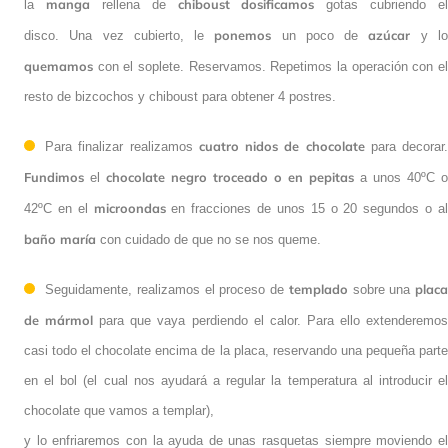
Colocamos
dos discos de bizcocho
quede más líquido.
uno sobre
manga
chiboust
dosificamos
otro y, con la
rellena de
gotas cubriendo
ponemos
azúcar
el disco. Una vez cubierto, le
un poco de
y lo
quemamos
con el soplete. Reservamos. Repetimos la operación con
el resto de bizcochos y chiboust para obtener 4 postres.
cuatro nidos de chocolate
Para finalizar realizamos
para decorar.
Fundimos
chocolate negro troceado o en pepitas
el
a unos 40ºC o
microondas
42ºC en el
en fracciones de unos 15 o 20 segundos o al
baño maría
con cuidado de que no se nos queme.
templado
Seguidamente, realizamos el proceso de
sobre una
placa de mármol
para que vaya perdiendo el calor. Para ello
extenderemos casi todo el chocolate encima de la placa, reservando
una pequeña parte en el bol (el cual nos ayudará a regular la