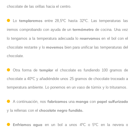
temperatura al introducir el chocolate que vamos a templar),
y lo enfriaremos con la ayuda de unas rasquetas siempre moviendo el
chocolate de las orillas hacia el centro.
templaremos
Lo
entre 28,5ºC hasta 32ºC. Las temperaturas las
termómetro
iremos comprobando con ayuda de un
de cocina. Una
reservamos
vez lo tengamos a la temperatura adecuada lo
en el bol
movemos
con el chocolate restante y lo
bien para unificar las
temperaturas del chocolate.
templar
Otra forma de
el chocolate es fundiendo 100 gramos de
chocolate a 40ºC y añadiéndole unos 25 gramos de chocolate troceado
a temperatura ambiente. Lo ponemos en un vaso de túrmix y lo
trituramos.
fabricamos
manga
papel
A continuación, nos
una
con