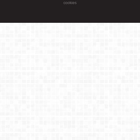
Gestionar Preferencias
Multicanal Iberia S.L.U. 2021 |
Aviso Legal
|
Política de Privacidad
|
Política de
cookies