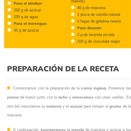
75 g de yema de huevo (5-6
2 g de lavanda picada
huevos)
Para el almíbar:
40 g de maicena
200 g de azúcar
1 pizca de vainilla natural
200 g de agua
6 hojas de gelatina neutra
Para el merengue:
Para decorar:
45 g de azúcar
2 g de lavanda picada
100 g de chocolate negro
PREPARACIÓN DE LA RECETA
crema inglesa.
Comenzamos con la preparación de la
Ponemos
yemas
leche
removemos
las
de huevo junto con la
y
con unas
maicena
azúcar
varillas. En otro bol mezclamos la
y el
para romper el
grumo
de la maicena.