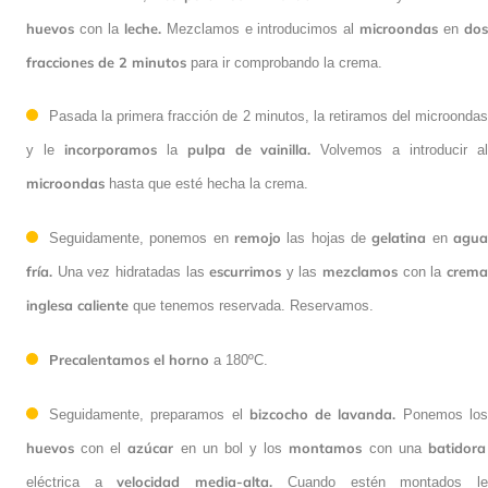
incorporamos
mezcla
A continuación,
la
de maicena y azúcar a
huevos
leche.
microondas
los
con la
Mezclamos e introducimos al
en
dos fracciones de 2 minutos
para ir comprobando la crema.
Pasada la primera fracción de 2 minutos, la retiramos del
incorporamos
pulpa de vainilla.
microondas y le
la
Volvemos a
microondas
introducir al
hasta que esté hecha la crema.
remojo
gelatina
agua
Seguidamente, ponemos en
las hojas de
en
fría.
escurrimos
mezclamos
Una vez hidratadas las
y las
con
crema inglesa caliente
la
que tenemos reservada. Reservamos.
Precalentamos el horno
a 180ºC.
bizcocho de lavanda.
Seguidamente, preparamos el
Ponemos los
huevos
azúcar
montamos
batidora
con el
en un bol y los
con una