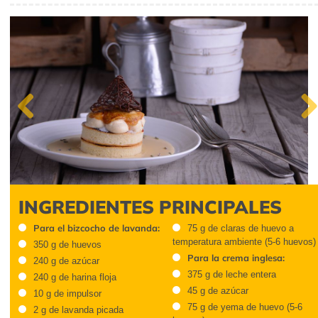
Previous
INGREDIENTES PRINCIPALES
Para el bizcocho de
75 g de claras de huevo a
lavanda:
temperatura ambiente (5-6
huevos)
350 g de huevos
Para la crema inglesa:
240 g de azúcar
375 g de leche entera
240 g de harina floja
45 g de azúcar
10 g de impulsor