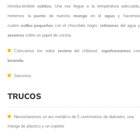
sulfurizado
chocolate negro fundido.
y la rellenas con el
Enfriamos agua
en un bol a unos 4ºC o 5ºC en la nevera o
cubitos.
introduciéndole
Una vez llegue a la temperatura adecuada,
punta
manga
agua
metemos la
de nuestra
en el
y hacemos
ovillos
pequeños
retiramos
cuatro
con el chocolate negro,
del agua y
secamos
sobre un papel de cocina.
encima
espolvoreamos
Colocamos los nidos
del chiboust,
con
lavanda.
Servimos.
TRUCOS