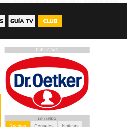
S
GUÍA TV
CLUB
PUBLICIDAD
LO + LEÍDO
Recetas
Consejos
Noticias