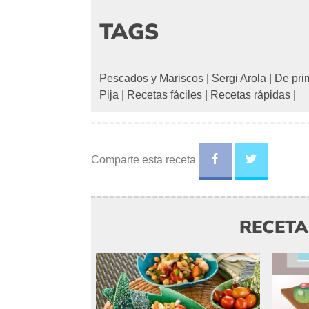
TAGS
Pescados y Mariscos
|
Sergi Arola
|
De pri
Pija
|
Recetas fáciles
|
Recetas rápidas
|
Comparte esta receta
RECET