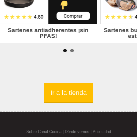
Ir a la tienda
Sobre Canal Cocina
|
Dónde vernos |
Publicidad