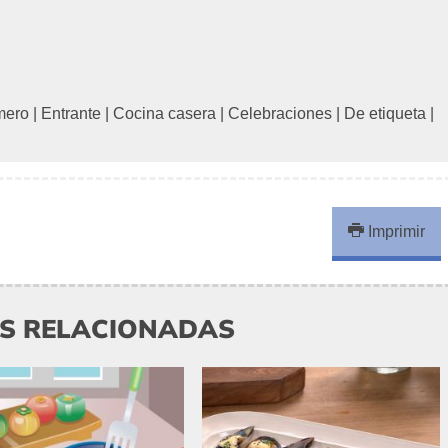
mero
|
Entrante
|
Cocina casera
|
Celebraciones
|
De etiqueta
|
Imprimir
AS RELACIONADAS