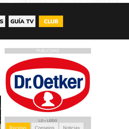
S
GUÍA TV
CLUB
PUBLICIDAD
LO + LEÍDO
Recetas
Consejos
Noticias