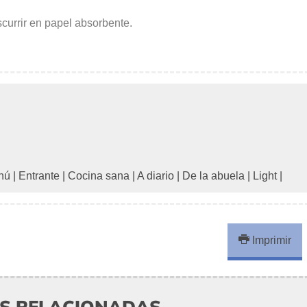
currir en papel absorbente.
nú
|
Entrante
|
Cocina sana
|
A diario
|
De la abuela
|
Light
|
Imprimir
AS RELACIONADAS