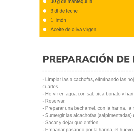
30 g de mantequilla
3 dl de leche
1 limón
Aceite de oliva virgen
PREPARACIÓN DE 
- Limpiar las alcachofas, eliminando las ho
cuartos.
- Hervir en agua con sal, bicarbonato y har
- Reservar.
- Preparar una bechamel, con la harina, la m
- Sumergir las alcachofas (salpimentadas)
- Sacar y dejar que enfríen.
- Empanar pasando por la harina, el huevo y