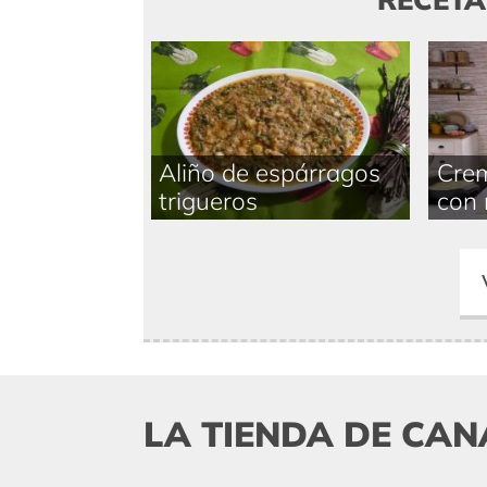
Aliño de espárragos
Crem
trigueros
con 
LA TIENDA DE CAN