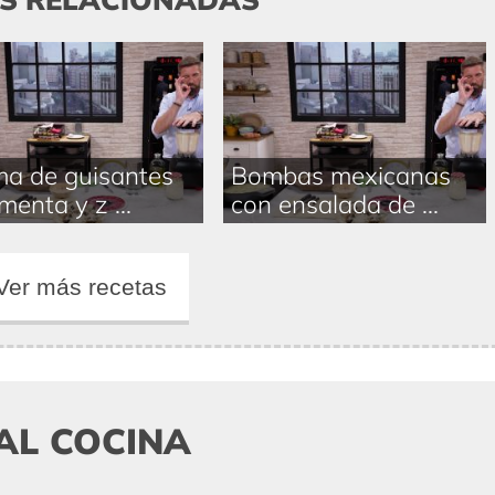
a de guisantes
Bombas mexicanas
menta y z ...
con ensalada de ...
Ver más recetas
AL COCINA