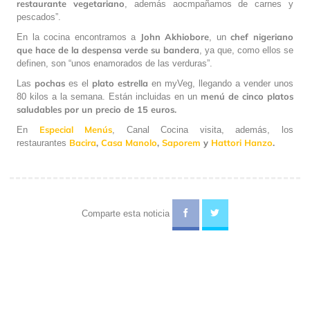
restaurante vegetariano
, además aocmpañamos de carnes y
pescados”.
John
Akhiobore
chef nigeriano
En la cocina encontramos a
, un
que hace de la despensa verde su bandera
, ya que, como ellos se
definen, son “unos enamorados de las verduras”.
pochas
plato
estrella
Las
es el
en myVeg, llegando a vender unos
menú de cinco platos
80 kilos a la semana. Están incluidas en un
saludables por un precio de 15 euros.
Especial Menús
En
, Canal Cocina visita, además, los
Bacira
,
Casa Manolo
,
Saporem
y
Hattori Hanzo
.
restaurantes
Comparte esta noticia