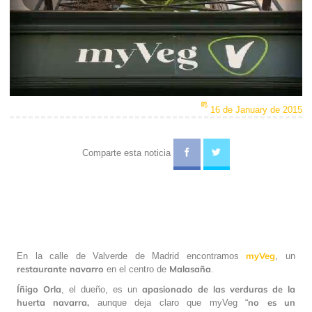
Play
Video
16 de January de 2015
Comparte esta noticia
myVeg
En la calle de Valverde de Madrid encontramos
, un
restaurante
navarro
Malasaña
en el centro de
.
Íñigo Orla
apasionado de las verduras
de la
, el dueño, es un
huerta navarra,
no es un
aunque deja claro que myVeg “