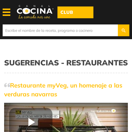
CLUB
SUGERENCIAS - RESTAURANTES
Restaurante myVeg, un homenaje a las
verduras navarras