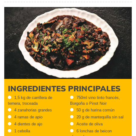
INGREDIENTES PRINCIPALES
1,5 kg de carrillera de
750ml vino tinto francés,
ternera, troceada
Borgoña o Pinot Noir
4 zanahorias grandes
50 g de harina común
4 ramas de apio
20 g de mantequilla sin sal
4 dientes de ajo
Aceite de oliva
1 cebolla
6 lonchas de beicon