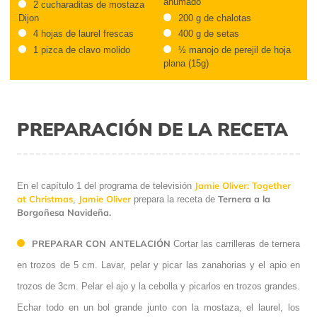
ahumado
2 cucharaditas de mostaza
Dijon
200 g de chalotas
4 hojas de laurel frescas
400 g de setas
1 pizca de clavo molido
½ manojo de perejil de hoja
plana (15g)
PREPARACIÓN DE LA RECETA
Jamie Oliver: Together
En el capítulo 1 del programa de televisión
at Christmas
Jamie Oliver
Ternera a la
,
prepara la receta de
Borgoñesa Navideña.
PREPARAR CON ANTELACIÓN
Cortar las carrilleras de ternera
en trozos de 5 cm. Lavar, pelar y picar las zanahorias y el apio en
trozos de 3cm. Pelar el ajo y la cebolla y picarlos en trozos grandes.
Echar todo en un bol grande junto con la mostaza, el laurel, los