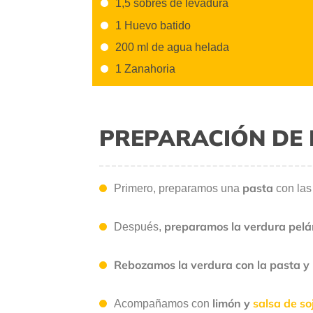
1,5 sobres de levadura
1 Huevo batido
200 ml de agua helada
1 Zanahoria
PREPARACIÓN DE 
pasta
Primero, preparamos una
con la
preparamos la verdura pelá
Después,
Rebozamos la verdura con la pasta y 
limón y
salsa de so
Acompañamos con