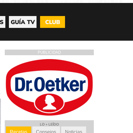
S
GUÍA TV
CLUB
PUBLICIDAD
LO + LEÍDO
Recetas
Consejos
Noticias