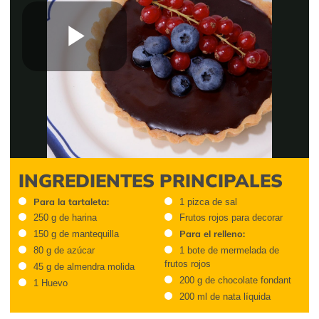
Play
Video
INGREDIENTES PRINCIPALES
Para la tartaleta:
1 pizca de sal
250 g de harina
Frutos rojos para decorar
Para el relleno:
150 g de mantequilla
80 g de azúcar
1 bote de mermelada de
frutos rojos
45 g de almendra molida
200 g de chocolate fondant
1 Huevo
200 ml de nata líquida