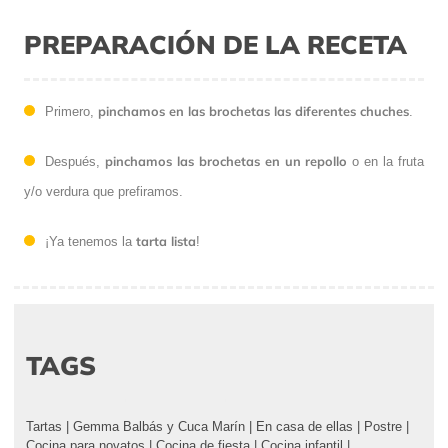
PREPARACIÓN DE LA RECETA
pinchamos en las brochetas las diferentes chuches
Primero,
.
pinchamos las brochetas en un repollo
Después,
o en la fruta
y/o verdura que prefiramos.
tarta lista
¡Ya tenemos la
!
TAGS
Tartas
|
Gemma Balbás y Cuca Marín
|
En casa de ellas
|
Postre
|
Cocina para novatos
|
Cocina de fiesta
|
Cocina infantil
|